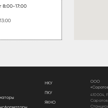
 8:00-17:00
13:00
ООО
НКУ
«Сарато
ПКУ
410004, Р
маторы
Саратов
ЯКНО
Станцио
ансформаторы