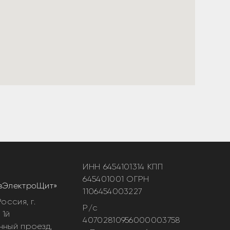
ИНН 6454101314 КПП
645401001 ОГРН
вЭлектроЩит»
1106454003227
оссия, г.
Р/с
 1й
40702810956000003758
нный проезд,