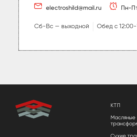
electroshild@mail.ru
Пн-Пт
Сб-Вс — выходной
Обед с 12:00-
КТП
Масляные
трансфор
Сухие тр