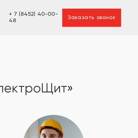
+ 7 (8452) 40-00-
Заказать звонок
48
лектроЩит»