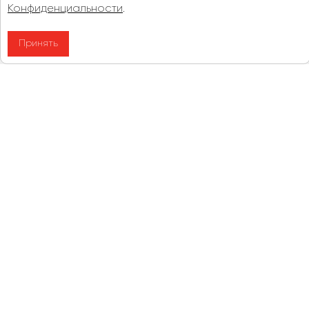
Конфиденциальности
.
Принять
Нужна профессиональная
консультация?
Предоставим её бесплатно