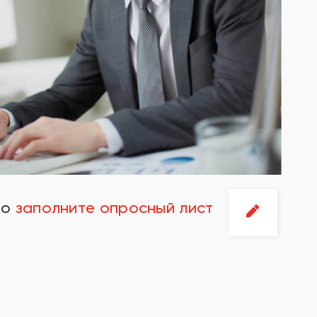
но
заполните опросный лист