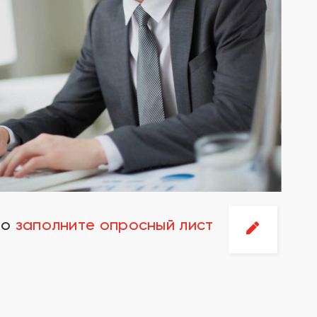
но
заполните опросный лист