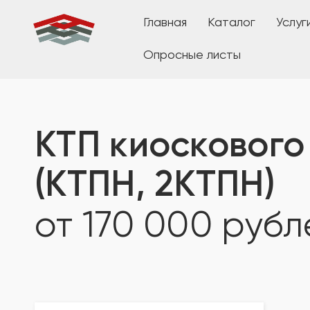
Главная
Каталог
Услуг
Опросные листы
КТП киоскового
(КТПН, 2КТПН)
от 170 000 рубл